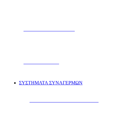
TWEETERS & HORNS
ΗΧΕΙΑ MARINE
ΣΥΣΤΗΜΑΤΑ ΣΥΝΑΓΕΡΜΩΝ
ΣΥΝΑΓΕΡΜΟΙ AYTOKINHTΩΝ