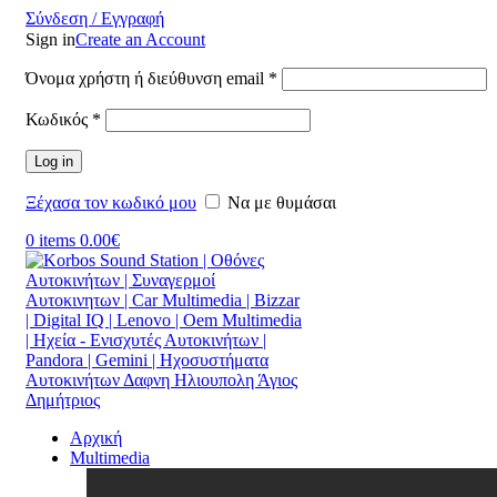
Σύνδεση / Εγγραφή
Sign in
Create an Account
Όνομα χρήστη ή διεύθυνση email
*
Κωδικός
*
Log in
Ξέχασα τον κωδικό μου
Να με θυμάσαι
0
items
0.00
€
Αρχική
Multimedia