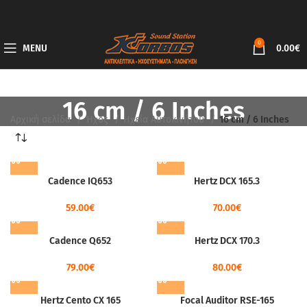
0
MENU
0.00
€
16 cm / 6 Inches
Αρχική σελίδα
Ήχος
Ηχεία Αυτοκινήτου
16 cm / 6 Inches
Cadence IQ653
Hertz DCX 165.3
59.00
€
70.00
€
Cadence Q652
Hertz DCX 170.3
79.00
€
80.00
€
Hertz Cento CX 165
Focal Auditor RSE-165