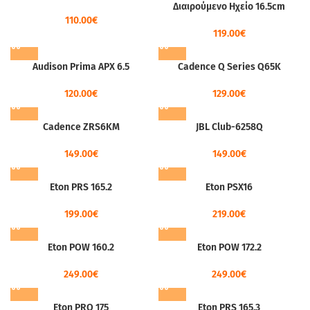
Διαιρούμενο Ηχείο 16.5cm
110.00
€
119.00
€
Audison Prima APX 6.5
Cadence Q Series Q65K
120.00
€
129.00
€
Cadence ZRS6KM
JBL Club-6258Q
149.00
€
149.00
€
Eton PRS 165.2
Eton PSX16
199.00
€
219.00
€
Eton POW 160.2
Eton POW 172.2
249.00
€
249.00
€
Eton PRO 175
Eton PRS 165.3