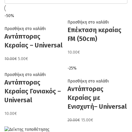
high
-50%
Προσθήκη στο καλάθι
Επέκταση κεραίας
Προσθήκη στο καλάθι
Αντάπτορας
FM (50cm)
Κεραίας – Universal
10.00
€
Original
Η
10.00
€
5.00
€
price
τρέχουσα
-25%
was:
τιμή
Προσθήκη στο καλάθι
10.00€.
είναι:
Αντάπτορας
Προσθήκη στο καλάθι
5.00€.
Αντάπτορας
Κεραίας Γονιακός –
Κεραίας με
Universal
Ενισχυτή– Universal
10.00
€
Original
Η
20.00
€
15.00
€
price
τρέχουσα