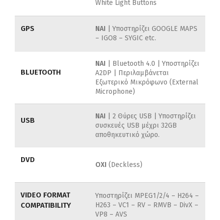
White Light Buttons
GPS
NAI
| Υποστηρίζει GOOGLE MAPS
– IGO8 – SYGIC etc.
ΝΑΙ
| Bluetooth 4.0 | Υποστηρίζει
BLUETOOTH
A2DP | Περιλαμβάνεται
Εξωτερικό Μικρόφωνο (External
Microphone)
ΝΑΙ
| 2 Θύρες USB | Υποστηρίζει
USB
συσκευές USB μέχρι 32GB
αποθηκευτικό χώρο.
DVD
ΟΧΙ
(Deckless)
VIDEO FORMAT
Υποστηρίζει MPEG1/2/4 –
H264 –
COMPATIBILITY
H263 –
VC1 –
RV –
RMVB –
DivX –
VP8 –
AVS