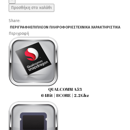
(9inc)
Προσθήκη στο καλάθι
MULTIMEDIA
TABLET
Share:
OEM
ΠΕΡΙΓΡΑΦΉ
ΕΠΙΠΛΈΟΝ ΠΛΗΡΟΦΟΡΊΕΣ
ΤΕΧΝΙΚΆ ΧΑΡΑΚΤΗΡΙΣΤΙΚΆ
SEAT
Περιγραφή
IBIZA
mod.
2008-
2015
ποσότητα
QUALCOMM A53
64Bit | 8CORE | 2.2Ghz