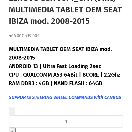
MULTIMEDIA TABLET OEM SEAT
IBIZA mod. 2008-2015
Original
Η
466.00
€
419.00
€
price
τρέχουσα
MULTIMEDIA TABLET OEM SEAT IBIZA mod.
was:
τιμή
466.00€.
είναι:
2008-2015
419.00€.
ANDROID 13 | Ultra Fast Loading 2sec
CPU : QUALCOMM A53 64Bit | 8CORE | 2.2Ghz
RAM DDR3 : 4GB | NAND FLASH : 64GB
SUPPORTS STEERING WHEEL COMMANDS with CANBUS
LENOVO
SSX
9571_CPA