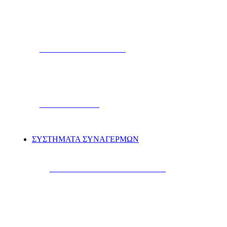
TWEETERS & HORNS
ΗΧΕΙΑ MARINE
ΣΥΣΤΗΜΑΤΑ ΣΥΝΑΓΕΡΜΩΝ
ΣΥΝΑΓΕΡΜΟΙ AYTOKINHTΩΝ