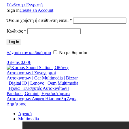
Σύνδεση / Εγγραφή
Sign in
Create an Account
Όνομα χρήστη ή διεύθυνση email
*
Κωδικός
*
Log in
Ξέχασα τον κωδικό μου
Να με θυμάσαι
0
items
0.00
€
Αρχική
Multimedia