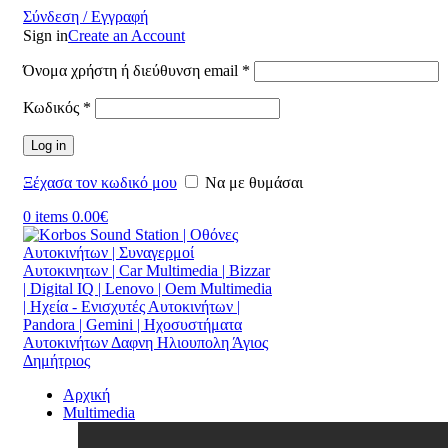
Σύνδεση / Εγγραφή
Sign in
Create an Account
Όνομα χρήστη ή διεύθυνση email
*
Κωδικός
*
Log in
Ξέχασα τον κωδικό μου
Να με θυμάσαι
0
items
0.00
€
Αρχική
Multimedia