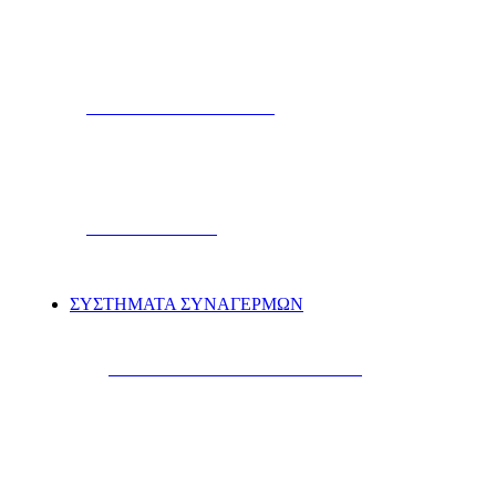
TWEETERS & HORNS
ΗΧΕΙΑ MARINE
ΣΥΣΤΗΜΑΤΑ ΣΥΝΑΓΕΡΜΩΝ
ΣΥΝΑΓΕΡΜΟΙ AYTOKINHTΩΝ