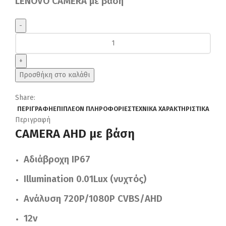
LENOVO CAMERA με βάση
49.00€.
είναι:
39.90€.
LENOVO
AHD
CAM
906
Προσθήκη στο καλάθι
ποσότητα
Share:
ΠΕΡΙΓΡΑΦΉ
ΕΠΙΠΛΈΟΝ ΠΛΗΡΟΦΟΡΊΕΣ
ΤΕΧΝΙΚΆ ΧΑΡΑΚΤΗΡΙΣΤΙΚΆ
Περιγραφή
CAMERA AHD με βάση
Αδιάβροχη IP67
Illumination 0.01Lux (νυχτός)
Ανάλυση 720P/1080P CVBS/AHD
12v