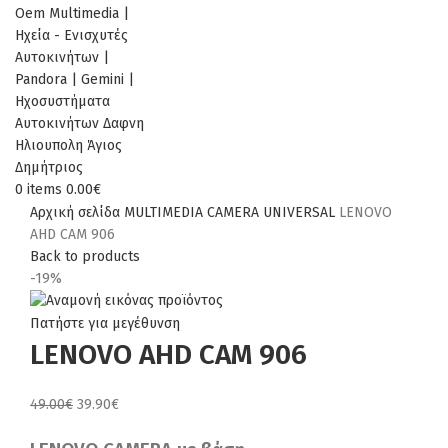
0
items
0.00
€
Αρχική σελίδα
MULTIMEDIA
CAMERA UNIVERSAL
LENOVO
AHD CAM 906
Back to products
-19%
Πατήστε για μεγέθυνση
LENOVO AHD CAM 906
Original
Η
49.00
€
39.90
€
price
τρέχουσα
was:
τιμή