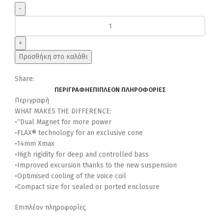
Focal
P
25F
10’’
Προσθήκη στο καλάθι
(25cm)
subwoofer
Share:
ποσότητα
ΠΕΡΙΓΡΑΦΉ
ΕΠΙΠΛΈΟΝ ΠΛΗΡΟΦΟΡΊΕΣ
Περιγραφή
WHAT MAKES THE DIFFERENCE:
•“Dual Magnet for more power
•FLAX® technology for an exclusive cone
•14mm Xmax
•High rigidity for deep and controlled bass
•Improved excursion thanks to the new suspension
•Optimised cooling of the voice coil
•Compact size for sealed or ported enclosure
Επιπλέον πληροφορίες