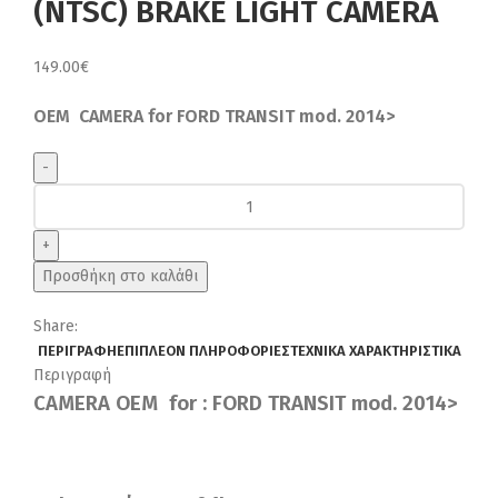
(NTSC) BRAKE LIGHT CAMERA
149.00
€
OEM CAMERA for FORD TRANSIT mod. 2014>
DIGITAL
IQ
CAMERA
FORD_07
Προσθήκη στο καλάθι
(NTSC)
BRAKE
Share:
LIGHT
ΠΕΡΙΓΡΑΦΉ
ΕΠΙΠΛΈΟΝ ΠΛΗΡΟΦΟΡΊΕΣ
ΤΕΧΝΙΚΆ ΧΑΡΑΚΤΗΡΙΣΤΙΚΆ
CAMERA
Περιγραφή
ποσότητα
CAMERA OEM for :
FORD TRANSIT mod. 2014>