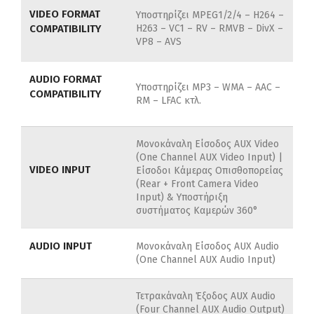
VIDEO FORMAT
Υποστηρίζει MPEG1/2/4 –
H264 –
COMPATIBILITY
H263 –
VC1 –
RV –
RMVB –
DivX –
VP8 –
AVS
AUDIO FORMAT
Υποστηρίζει MP3 –
WMA –
AAC –
COMPATIBILITY
RM –
LFAC κτλ.
Μονοκάναλη Είσοδος AUX Video
(One Channel AUX Video Input) |
VIDEO INPUT
Είσοδοι Κάμερας Οπισθοπορείας
(Rear + Front Camera Video
Input) & Υποστήριξη
συστήματος Καμερών 360°
AUDIO INPUT
Μονοκάναλη Είσοδος AUX Audio
(One Channel AUX Audio Input)
Τετρακάναλη Έξοδος AUX Audio
(Four Channel AUX Audio Output)