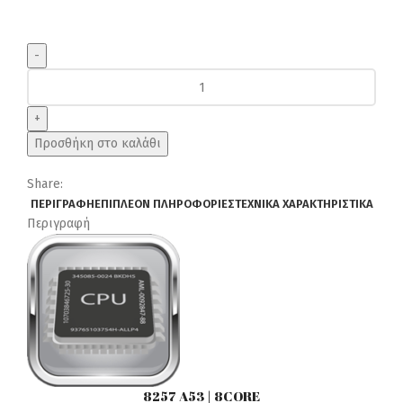
DIGITAL
IQ
BXD
6982_CPA
Προσθήκη στο καλάθι
TESLA
STYLE
Share:
OEM
ΠΕΡΙΓΡΑΦΉ
ΕΠΙΠΛΈΟΝ ΠΛΗΡΟΦΟΡΊΕΣ
ΤΕΧΝΙΚΆ ΧΑΡΑΚΤΗΡΙΣΤΙΚΆ
TOYOTA
Περιγραφή
LANDCRUISER
mod.
2003-
2009
ποσότητα
8257 A53 | 8CORE