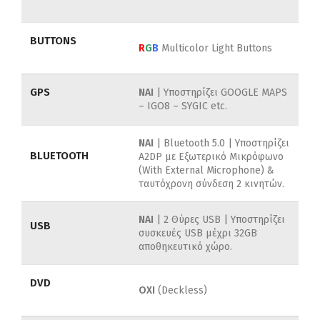
BUTTONS
R
G
B
Multicolor Light Buttons
GPS
NAI
| Υποστηρίζει GOOGLE MAPS
– IGO8 – SYGIC etc.
ΝΑΙ
| Bluetooth 5.0 | Υποστηρίζει
BLUETOOTH
A2DP με Εξωτερικό Μικρόφωνο
(With External Microphone) &
ταυτόχρονη σύνδεση 2 κινητών.
ΝΑΙ
| 2 Θύρες USB | Υποστηρίζει
USB
συσκευές USB μέχρι 32GB
αποθηκευτικό χώρο.
DVD
ΟΧΙ
(Deckless)