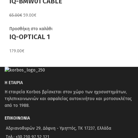
IQ-BMW01 CABLE
Original
Η
65.00
€
59.00
€
price
τρέχουσα
was:
τιμή
Προσθήκη στο καλάθι
IQ-OPTICAL 1
65.00€.
είναι:
59.00€.
179.00
€
Η ΕΤΑΙΡΙΑ
Η εταιρεία Korbos βρίσκεται στον χώρο των ηχοσυστημάτων,
τηλεπικοινωνιών και ασφαλείας αυτοκινήτου και μοτοσυκλέτας
από το 1988.
ΕΠΙΚΟΙΝΩΝΙΑ
Αδριανοθυρών 29, Δάφνη - Υμηττός, ΤΚ 17237, Ελλάδα
Τηλ.: +30 210 97 52 121