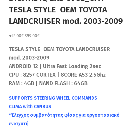
TESLA STYLE OEM TOYOTA
LANDCRUISER mod. 2003-2009
Original
Η
445.00
€
399.00
€
price
τρέχουσα
TESLA STYLE OEM TOYOTA LANDCRUISER
was:
τιμή
445.00€.
είναι:
mod. 2003-2009
399.00€.
ANDROID 12 | Ultra Fast Loading 2sec
CPU : 8257 CORTEX | 8CORE A53 2.5Ghz
RAM : 4GB | NAND FLASH : 64GB
SUPPORTS STEERING WHEEL COMMANDS
CLIMA with CANBUS
*Έλεγχος συμβατότητας φίσας για εργοστασιακό
ενισχυτή