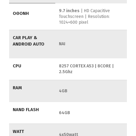
9.7 inches
| HD Capacitive
ΟΘΟΝΗ
Touchscreen | Resolution:
1024×600 pixel
CAR PLAY &
ANDROID AUTO
ΝΑΙ
CPU
8257 CORTEX A53 | 8CORE |
2.5Ghz
RAM
4GB
NAND FLASH
64GB
WATT
4x50watt