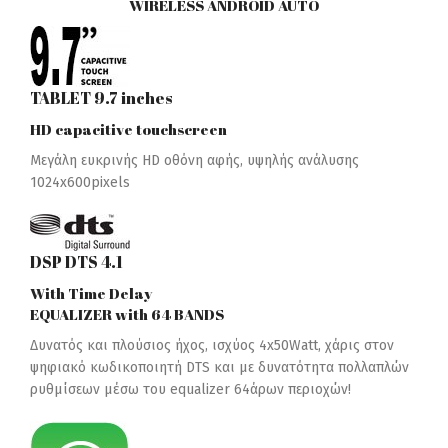
WIRELESS ANDROID AUTO
TABLET 9.7 inches
HD capacitive touchscreen
Μεγάλη ευκρινής HD οθόνη αφής, υψηλής ανάλυσης
1024x600pixels
DSP DTS 4.1
With Time Delay
EQUALIZER with 64 BANDS
Δυνατός και πλούσιος ήχος, ισχύος 4x50Watt, χάρις στον
ψηφιακό κωδικοποιητή DTS και με δυνατότητα πολλαπλών
ρυθμίσεων μέσω του equalizer 64άρων περιοχών!