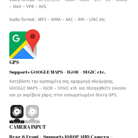
–
DivX –
VP8 –
AVS.
Audio format : MP3 –
WMA –
AAC –
RM –
LFAC etc.
GPS
Supports GOOGLE MAPS – IGO8 – SYGIC etc.
Κατεβάστε την αγαπημένη σας εφαρμογή πλοήγησης,
GOOGLE MAPS – IGO8 – SYGIC κτλ. και πλοηγηθείτε εύκολα
και με ακρίβεια χάρις στον ενσωματωμένο δέκτη GPS.
CAMERA INPUT
Rear & Front – Supports 1080P AHD Camera –