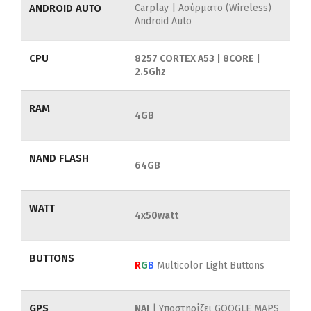
ANDROID AUTO
Carplay | Ασύρματο (Wireless)
Android Auto
CPU
8257 CORTEX A53 | 8CORE |
2.5Ghz
RAM
4GB
NAND FLASH
64GB
WATT
4x50watt
BUTTONS
R
G
B
Multicolor Light Buttons
GPS
NAI
| Υποστηρίζει GOOGLE MAPS