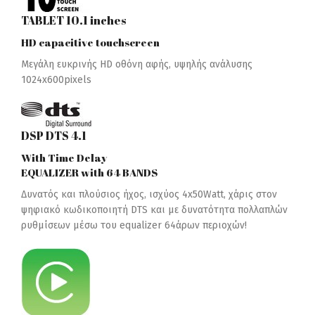
TABLET 10.1 inches
HD capacitive touchscreen
Μεγάλη ευκρινής HD οθόνη αφής, υψηλής ανάλυσης
1024x600pixels
DSP DTS 4.1
With Time Delay
EQUALIZER with 64 BANDS
Δυνατός και πλούσιος ήχος, ισχύος 4x50Watt, χάρις στον
ψηφιακό κωδικοποιητή DTS και με δυνατότητα πολλαπλών
ρυθμίσεων μέσω του equalizer 64άρων περιοχών!