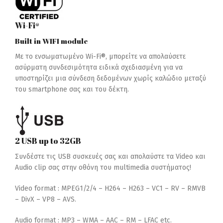
Wi-Fi®
Built in WIFI module
Με το ενσωματωμένο Wi-Fi®, μπορείτε να απολαύσετε
ασύρματη συνδεσιμότητα ειδικά σχεδιασμένη για να
υποστηρίζει μια σύνδεση δεδομένων χωρίς καλώδιο μεταξύ
του smartphone σας και του δέκτη.
2 USB up to 32GB
Συνδέστε τις USB συσκευές σας και απολαύστε τα Video και
Audio clip σας στην οθόνη του multimedia συστήματος!
Video format : MPEG1/2/4 –
H264 –
H263 –
VC1 –
RV –
RMVB
–
DivX –
VP8 –
AVS.
Audio format : MP3 –
WMA –
AAC –
RM –
LFAC etc.