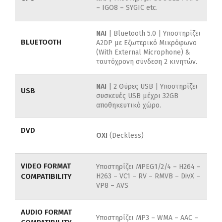
– IGO8 – SYGIC etc.
ΝΑΙ
| Bluetooth 5.0 | Υποστηρίζει
BLUETOOTH
A2DP με Εξωτερικό Μικρόφωνο
(With External Microphone) &
ταυτόχρονη σύνδεση 2 κινητών.
ΝΑΙ
| 2 Θύρες USB | Υποστηρίζει
USB
συσκευές USB μέχρι 32GB
αποθηκευτικό χώρο.
DVD
ΟΧΙ
(Deckless)
VIDEO FORMAT
Υποστηρίζει MPEG1/2/4 –
H264 –
COMPATIBILITY
H263 –
VC1 –
RV –
RMVB –
DivX –
VP8 –
AVS
AUDIO FORMAT
Υποστηρίζει MP3 –
WMA –
AAC –