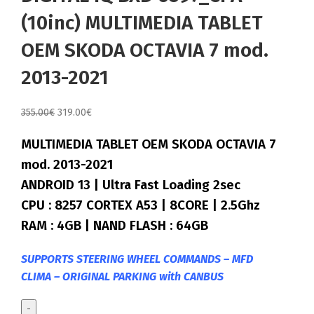
(10inc) MULTIMEDIA TABLET
OEM SKODA OCTAVIA 7 mod.
2013-2021
Original
Η
355.00
€
319.00
€
price
τρέχουσα
MULTIMEDIA TABLET OEM SKODA OCTAVIA 7
was:
τιμή
355.00€.
είναι:
mod. 2013-2021
319.00€.
ANDROID 13 | Ultra Fast Loading 2sec
CPU : 8257 CORTEX A53 | 8CORE | 2.5Ghz
RAM : 4GB | NAND FLASH : 64GB
SUPPORTS STEERING WHEEL COMMANDS – MFD
CLIMA – ORIGINAL PARKING with CANBUS