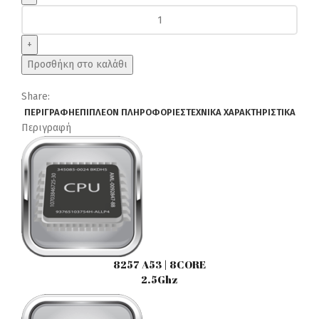
DIGITAL
IQ
BXD
6597_CPA
Προσθήκη στο καλάθι
(10inc)
MULTIMEDIA
Share:
TABLET
ΠΕΡΙΓΡΑΦΉ
ΕΠΙΠΛΈΟΝ ΠΛΗΡΟΦΟΡΊΕΣ
ΤΕΧΝΙΚΆ ΧΑΡΑΚΤΗΡΙΣΤΙΚΆ
OEM
Περιγραφή
SKODA
OCTAVIA
7
mod.
2013-
2021
ποσότητα
8257 A53 | 8CORE
2.5Ghz