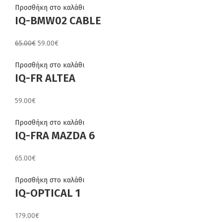
Προσθήκη στο καλάθι
IQ-BMW02 CABLE
Original
Η
65.00
€
59.00
€
price
τρέχουσα
was:
τιμή
Προσθήκη στο καλάθι
IQ-FR ALTEA
65.00€.
είναι:
59.00€.
59.00
€
Προσθήκη στο καλάθι
IQ-FRA MAZDA 6
65.00
€
Προσθήκη στο καλάθι
IQ-OPTICAL 1
179.00
€