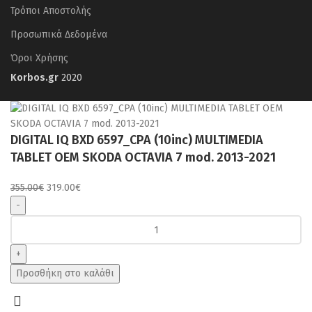
Τρόποι Αποστολής
Προσωπικά Δεδομένα
Όροι Χρήσης
Korbos.gr
2020
DIGITAL IQ BXD 6597_CPA (10inc) MULTIMEDIA
TABLET OEM SKODA OCTAVIA 7 mod. 2013-2021
Original
Η
355.00
€
319.00
€
price
τρέχουσα
was:
τιμή
DIGITAL
355.00€.
είναι:
IQ
319.00€.
BXD
6597_CPA
Προσθήκη στο καλάθι
(10inc)
MULTIMEDIA