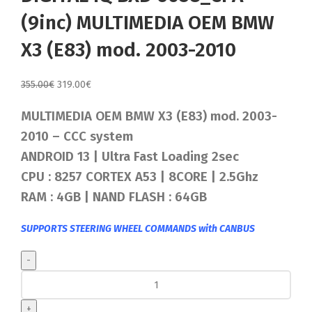
(9inc) MULTIMEDIA OEM BMW
X3 (E83) mod. 2003-2010
Original
Η
355.00
€
319.00
€
price
τρέχουσα
MULTIMEDIA OEM BMW X3 (E83) mod. 2003-
was:
τιμή
355.00€.
είναι:
2010 – CCC
system
319.00€.
ANDROID 13 | Ultra Fast Loading 2sec
CPU : 8257 CORTEX A53 | 8CORE | 2.5Ghz
RAM : 4GB | NAND FLASH : 64GB
SUPPORTS STEERING WHEEL COMMANDS with CANBUS
DIGITAL
IQ
BXD