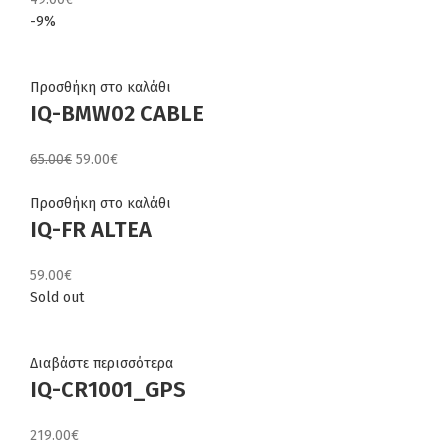
-9%
Προσθήκη στο καλάθι
IQ-BMW02 CABLE
Original
Η
65.00
€
59.00
€
price
τρέχουσα
was:
τιμή
Προσθήκη στο καλάθι
IQ-FR ALTEA
65.00€.
είναι:
59.00€.
59.00
€
Sold out
Διαβάστε περισσότερα
IQ-CR1001_GPS
219.00
€