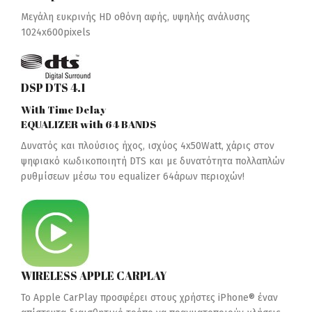
Μεγάλη ευκρινής HD οθόνη αφής, υψηλής ανάλυσης
1024x600pixels
DSP DTS 4.1
With Time Delay
EQUALIZER with 64 BANDS
Δυνατός και πλούσιος ήχος, ισχύος 4x50Watt, χάρις στον
ψηφιακό κωδικοποιητή DTS και με δυνατότητα πολλαπλών
ρυθμίσεων μέσω του equalizer 64άρων περιοχών!
WIRELESS APPLE CARPLAY
Το Apple CarPlay προσφέρει στους χρήστες iPhone® έναν