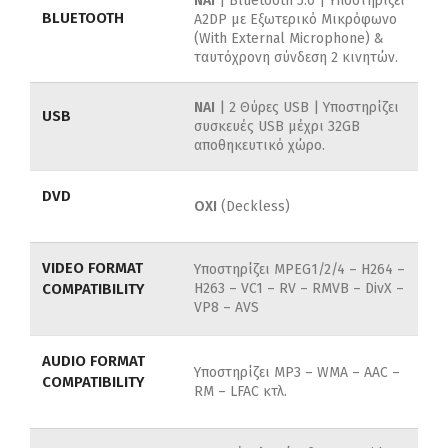
ΝΑΙ
| Bluetooth 5.0 | Υποστηρίζει
BLUETOOTH
A2DP με Εξωτερικό Μικρόφωνο
(With External Microphone) &
ταυτόχρονη σύνδεση 2 κινητών.
ΝΑΙ
| 2 Θύρες USB | Υποστηρίζει
USB
συσκευές USB μέχρι 32GB
αποθηκευτικό χώρο.
DVD
ΟΧΙ
(Deckless)
VIDEO FORMAT
Υποστηρίζει MPEG1/2/4 –
H264 –
COMPATIBILITY
H263 –
VC1 –
RV –
RMVB –
DivX –
VP8 –
AVS
AUDIO FORMAT
Υποστηρίζει MP3 –
WMA –
AAC –
COMPATIBILITY
RM –
LFAC κτλ.