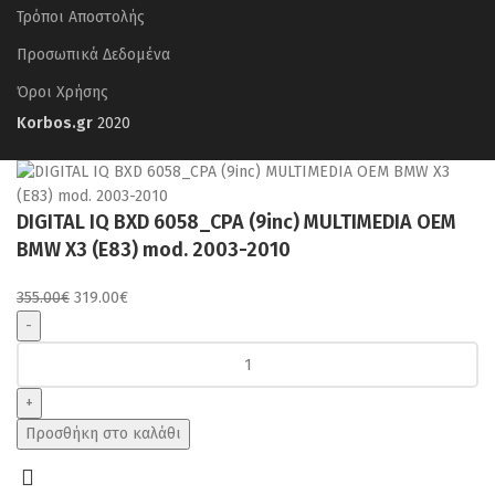
Τρόποι Αποστολής
Προσωπικά Δεδομένα
Όροι Χρήσης
Korbos.gr
2020
DIGITAL IQ BXD 6058_CPA (9inc) MULTIMEDIA OEM
BMW X3 (E83) mod. 2003-2010
Original
Η
355.00
€
319.00
€
price
τρέχουσα
was:
τιμή
DIGITAL
355.00€.
είναι:
IQ
319.00€.
BXD
6058_CPA
Προσθήκη στο καλάθι
(9inc)
MULTIMEDIA