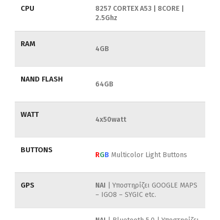
CPU
8257 CORTEX A53 | 8CORE |
2.5Ghz
RAM
4GB
NAND FLASH
64GB
WATT
4x50watt
BUTTONS
R
G
B
Multicolor Light Buttons
GPS
NAI
| Υποστηρίζει GOOGLE MAPS
– IGO8 – SYGIC etc.