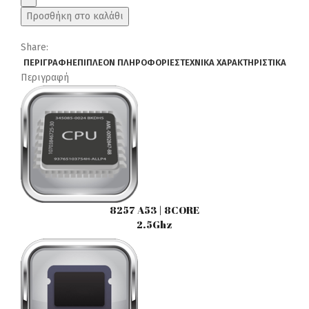
6058_CPA
Προσθήκη στο καλάθι
(9inc)
MULTIMEDIA
Share:
OEM
ΠΕΡΙΓΡΑΦΉ
ΕΠΙΠΛΈΟΝ ΠΛΗΡΟΦΟΡΊΕΣ
ΤΕΧΝΙΚΆ ΧΑΡΑΚΤΗΡΙΣΤΙΚΆ
BMW
Περιγραφή
X3
(E83)
mod.
2003-
2010
ποσότητα
8257 A53 | 8CORE
2.5Ghz