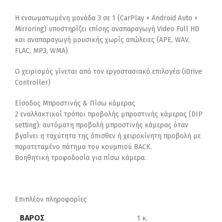
Η ενσωματωμένη μονάδα 3 σε 1 (CarPlay + Android Auto +
Mirroring) υποστηρίζει επίσης αναπαραγωγή Video Full HD
και αναπαραγωγή μουσικής χωρίς απώλειες (APE, WAV,
FLAC, MP3, WMA)
Ο χειρισμός γίνεται από τον εργοστασιακό επιλογέα (iDrive
Controller)
Είσοδος Μπροστινής & Πίσω κάμερας
2 εναλλακτικοί τρόποι προβολής μπροστινής κάμερας (DIP
setting): αυτόματη προβολή μπροστινής κάμερας όταν
βγαίνει η ταχύτητα της όπισθεν ή χειροκίνητη προβολή με
παρατεταμένο πάτημα του κουμπιού BACK.
Βοηθητική τροφοδοσία για πίσω κάμερα.
Επιπλέον πληροφορίες
ΒΆΡΟΣ
1 κ.