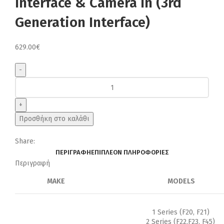
Interface & Camera In (3rd
Generation Interface)
629.00
€
BMW
NBT-
EVO
Wireless
Προσθήκη στο καλάθι
CarPlay/Android
Auto
Share:
Interface
ΠΕΡΙΓΡΑΦΉ
ΕΠΙΠΛΈΟΝ ΠΛΗΡΟΦΟΡΊΕΣ
&
Περιγραφή
Camera
In
MAKE
MODELS
(3rd
Generation
1 Series (F20, F21)
Interface)
2 Series (F22,F23, F45)